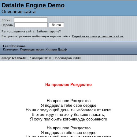
Datalife Engine Demo
Описание сайта
Логин:
Пароль:
Регистрация на сайте!
Забыли пароль?
Вы просматриваете мобильную версию сайта.
Перейти на полную версию сайта.
Last Christmas
Категория:
Переводы песен Хилари Дафф
автор:
Ivasha-89
| 7 ноября 2010 | Просмотров: 3339
На прошлое Рождество
На прошлое Рождество
Я подарила тебе свое сердце
Но на следующий день ты избавился от меня
В этом году я не хочу больше плакать,
Я хочу полюбить кого-нибудь особенного
На прошлое Рождество
Я подарила тебе свое сердце