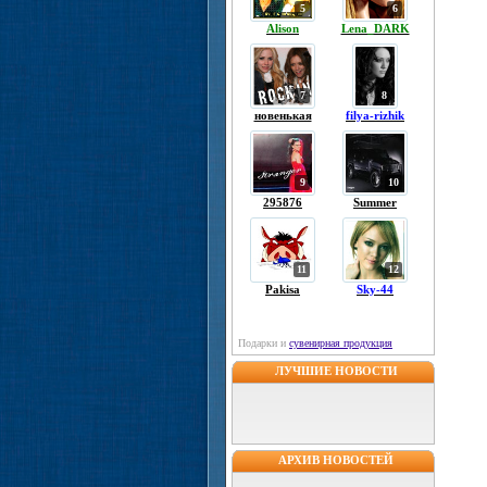
5
6
Alison
Lena_DARK
7
8
новенькая
filya-rizhik
9
10
295876
Summer
11
12
Pakisa
Sky-44
Подарки и
сувенирная продукция
ЛУЧШИЕ НОВОСТИ
АРХИВ НОВОСТЕЙ