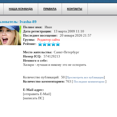
НАША КОМАНДА
ПРАВИЛА
КОНТАКТЫ
ьзователь:
Ivasha-89
Полное имя:
Иван
Дата регистрации:
13 марта 2009 11:10
Последнее посещение:
20 января 2026 21:57
Группа:
Редактор сайта
Рейтинг:
Место жительства:
Санкт-Петербург
Номер ICQ:
574129213
Немного о себе:
Хилари - лучшая и никому это не оспорить
Количество публикаций: 50 [
]
Просмотреть все публикации
Количество комментариев:
763 [
]
Последние комментарии
E-Mail адрес:
[отправить E-Mail]
[написать ПС]