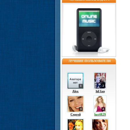
ЛУЧШИЕ ПОЛЬЗОВАТЕЛИ
1
2
Alex
hil fan
3
4
Сергей
hot4829