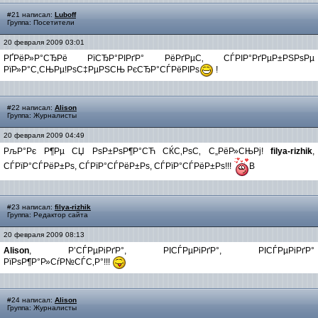
#21 написал:
Luboff
Группа: Посетители
20 февраля 2009 03:01
РҐРёР»Р°СЂРё РїСЂР°РІРґР° РёРґРµС‚ СЃРІР°РґРµР±РЅРѕРµ
РїР»Р°С‚СЊРµ!РѕС‡РµРЅСЊ РєСЂР°СЃРёРІРѕ
!
#22 написал:
Alison
Группа: Журналисты
20 февраля 2009 04:49
РљР°Рє Р¶Рµ СЏ РѕР±РѕР¶Р°СЋ СЌС‚РѕС‚ С„РёР»СЊРј!
filya-rizhik
,
СЃРїР°СЃРёР±Рѕ, СЃРїР°СЃРёР±Рѕ, СЃРїР°СЃРёР±Рѕ!!!
В
#23 написал:
filya-rizhik
Группа: Редактор сайта
20 февраля 2009 08:13
Alison
, Р’СЃРµРіРґР°, РІСЃРµРіРґР°, РІСЃРµРіРґР°
РїРѕР¶Р°Р»СѓР№СЃС‚Р°!!!
#24 написал:
Alison
Группа: Журналисты