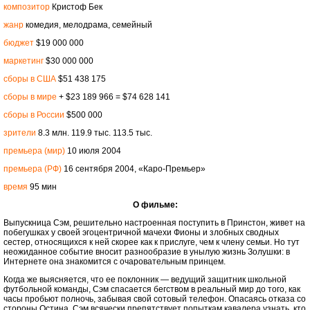
композитор
Кристоф Бек
жанр
комедия, мелодрама, семейный
бюджет
$19 000 000
маркетинг
$30 000 000
сборы в США
$51 438 175
сборы в мире
+ $23 189 966 = $74 628 141
сборы в России
$500 000
зрители
8.3 млн. 119.9 тыс. 113.5 тыс.
премьера (мир)
10 июля 2004
премьера (РФ)
16 сентября 2004, «Каро-Премьер»
время
95 мин
О фильме:
Выпускница Сэм, решительно настроенная поступить в Принстон, живет на
побегушках у своей эгоцентричной мачехи Фионы и злобных сводных
сестер, относящихся к ней скорее как к прислуге, чем к члену семьи. Но тут
неожиданное событие вносит разнообразие в унылую жизнь Золушки: в
Интернете она знакомится с очаровательным принцем.
Когда же выясняется, что ее поклонник — ведущий защитник школьной
футбольной команды, Сэм спасается бегством в реальный мир до того, как
часы пробьют полночь, забывая свой сотовый телефон. Опасаясь отказа со
стороны Остина, Сэм всячески препятствует попыткам кавалера узнать, кто