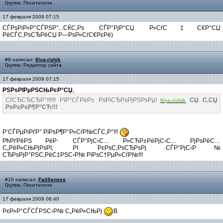
Группа: Посетители
17 февраля 2009 07:15
СЃРѕРіР»Р°СЃРЅР°...СЌС‚Рѕ СЃР°РјР°СЏ Р»СѓС‡С€Р°СЏ
РёСЃС‚РѕСЂРёСЏ Р—РѕР»СѓС€РєРё)
#9 написал:
filya-rizhik
Группа: Редактор сайта
17 февраля 2009 07:15
РЅРѕРІРµРЅСЊРєР°СЏ
,
СѓСЂСЂСЂР°!!!!!! РїР°СЃРёР± РѕРіСЂРѕРјРЅРѕРµ!
СЏ С‚СЏ
filya-rizhik
РѕР±РѕР¶Р°СЋ!!!
Р’СЃРµРіРґР° РїРѕР¶Р°Р»СѓР№СЃС‚Р°!!!
РћРґРёРЅ РёР· СЃР°РјС‹С… Р»СЋР±РёРјС‹С… РјРѕРёС…
С„РёР»СЊРјРѕРІ, РІ РєРѕС‚РѕСЂРѕРј СЃР°РјС‹Р№
СЂРѕРјР°РЅС‚РёС‡РЅС‹Р№ РїРѕС†РµР»СѓР№!!!
#10 написал:
FailSenses
Группа: Посетители
17 февраля 2009 08:40
РєР»Р°СЃСЃРЅС‹Р№ С„РёР»СЊРј
В