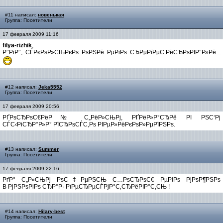
#11 написал:
новенькая
Группа: Посетители
17 февраля 2009 11:16
filya-rizhik
,
Р°РіР°, СЃРєРѕР»СЊРєРѕ РѕРЅРё РµРіРѕ СЂРµРїРµС‚РёСЂРѕРІР°Р»Рё...
#12 написал:
Jeka5552
Группа: Посетители
17 февраля 2009 20:56
РҐРѕСЂРѕС€РёР№ С„РёР»СЊРј, РҐРёР»Р°СЂРё РІ РЅС‘Рј
СЃС‹РіСЂР°Р»Р° РїСЂРѕСЃС‚Рѕ РІРµР»РёРєРѕР»РµРїРЅРѕ.
#13 написал:
Summer
Группа: Посетители
17 февраля 2009 22:16
РґР° С„Р»СЊРј РѕС‡РµРЅСЊ С…РѕСЂРѕС€ РµРіРѕ РјРѕР¶РЅРѕ
В РјРЅРѕРіРѕ СЂР°Р· РїРµСЂРµСЃРјР°С‚СЂРёРІР°С‚СЊ !
#14 написал:
Hilary-best
Группа: Посетители