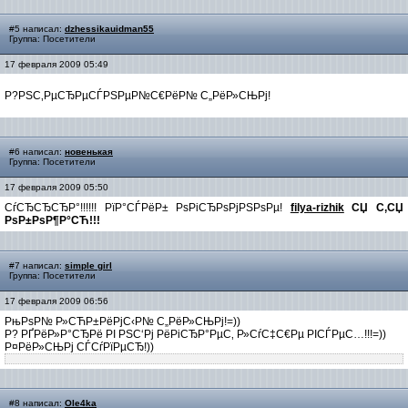
#5 написал:
dzhessikauidman55
Группа: Посетители
17 февраля 2009 05:49
Р?РЅС‚РµСЂРµСЃРЅРµР№С€РёР№ С„РёР»СЊРј!
#6 написал:
новенькая
Группа: Посетители
17 февраля 2009 05:50
СѓСЂСЂСЂР°!!!!!! РїР°СЃРёР± РѕРіСЂРѕРјРЅРѕРµ!
filya-rizhik
СЏ С‚СЏ
РѕР±РѕР¶Р°СЋ!!!
#7 написал:
simple girl
Группа: Посетители
17 февраля 2009 06:56
РњРѕР№ Р»СЋР±РёРјС‹Р№ С„РёР»СЊРј!=))
Р? РҐРёР»Р°СЂРё РІ РЅС‘Рј РёРіСЂР°РµС‚ Р»СѓС‡С€Рµ РІСЃРµС…!!!=))
Р¤РёР»СЊРј СЃСѓРїРµСЂ!))
#8 написал:
Ole4ka