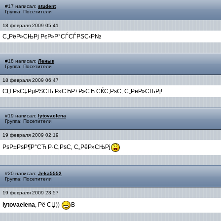
#17 написал:
student
Группа: Посетители
18 февраля 2009 05:41
С„РёР»СЊРј РєР»Р°СЃСЃРЅС‹Р№
#18 написал:
Ленык
Группа: Посетители
18 февраля 2009 06:47
СЏ РѕС‡РµРЅСЊ Р»СЋР±Р»СЋ СЌС‚РѕС‚ С„РёР»СЊРј!
#19 написал:
lytovaelena
Группа: Посетители
19 февраля 2009 02:19
РѕР±РѕР¶Р°СЋ Р·С‚РѕС‚ С„РёР»СЊРј
#20 написал:
Jeka5552
Группа: Посетители
19 февраля 2009 23:57
lytovaelena
, Рё СЏ))
В