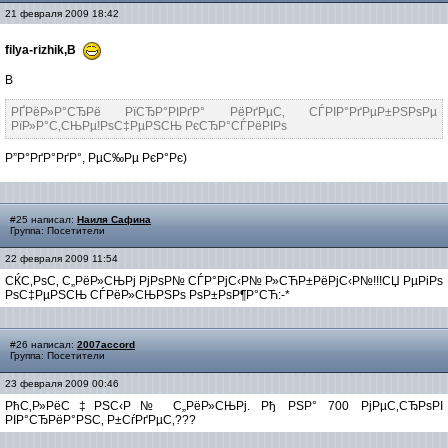
21 февраля 2009 18:42
filya-rizhik,В
В
РҐРёР»Р°СЂРё РїСЂР°РІРґР° РёРґРµС‚ СЃРІР°РґРµР±РЅРѕРµ
РїР»Р°С‚СЊРµ!РѕС‡РµРЅСЊ РєСЂР°СЃРёРІРѕ
Р”Р°РґР°РґР°, РµС‰Рµ РєР°Рє)
#25 написал:
Наиля Сафина
Группа: Посетители
22 февраля 2009 11:54
СЌС‚РѕС‚ С„РёР»СЊРј РјРѕР№ СЃР°РјС‹Р№ Р»СЋР±РёРјС‹Р№!!!СЏ РµРіРѕ
РѕС‡РµРЅСЊ СЃРёР»СЊРЅРѕ РѕР±РѕР¶Р°СЋ:-*
#26 написал:
2007accord
Группа: Посетители
23 февраля 2009 00:46
РћС‚Р»РёС‡РЅС‹Р№ С„РёР»СЊРј. Рђ РЅР° 700 РјРµС‚СЂРѕРІ
РІР°СЂРёР°РЅС‚ Р±СѓРґРµС‚???