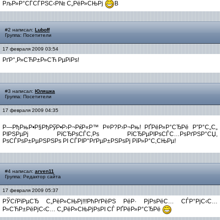
РљР»Р°СЃСЃРЅС‹Р№ С„РёР»СЊРј
В
#2 написал:
Luboff
Группа: Посетители
17 февраля 2009 03:54
РґР°,Р»СЋР±Р»СЋ РµРіРѕ!
#3 написал:
Юляшка
Группа: Посетители
17 февраля 2009 04:35
Р—РђРњР•Р§РђРўР•Р›Р¬РќР«Р™ Р¤Р?Р›Р¬Рњ! РҐРёР»Р°СЂРё Р”Р°С„С„
РІРЅРµРј РїСЂРѕСЃС‚Рѕ РїСЂРµРІРѕСЃС…РѕРґРЅР°СЏ,
РѕСЃРѕР±РµРЅРЅРѕ РІ СЃРІР°РґРµР±РЅРѕРј РїР»Р°С‚СЊРµ!
#4 написал:
arven11
Группа: Редактор сайта
17 февраля 2009 05:37
РЎСѓРїРµСЂ С„РёР»СЊРј!!!РћРґРёРЅ РёР· РјРѕРёС… СЃР°РјС‹С…
Р»СЋР±РёРјС‹С… С„РёР»СЊРјРѕРІ СЃ РҐРёР»Р°СЂРё