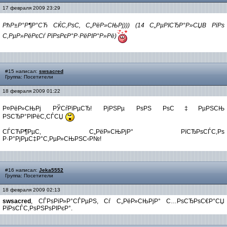
17 февраля 2009 23:29
РћР±Р°Р¶Р°СЋ СЌС‚РѕС‚ С„РёР»СЊРј))) (14 С„РµРІСЂР°Р»СЏВ РїРѕ
С‚РµР»РёРєСѓ РїРѕРєР°Р·РёРІР°Р»Рё)
#15 написал:
swsacred
Группа: Посетители
18 февраля 2009 01:22
Р¤РёР»СЊРј РЎСѓРїРµСЂ! РјРЅРµ РѕРЅ РѕС‡РµРЅСЊ
РЅСЂР°РІРёС‚СЃСЏ
СЃСЋР¶РµС‚ С„РёР»СЊРјР° РїСЂРѕСЃС‚Рѕ
Р·Р°РјРµС‡Р°С‚РµР»СЊРЅС‹Р№!
#16 написал:
Jeka5552
Группа: Посетители
18 февраля 2009 02:13
swsacred
, СЃРѕРіР»Р°СЃРµРЅ, Сѓ С„РёР»СЊРјР° С…РѕСЂРѕС€Р°СЏ
РїРѕСЃС‚РѕРЅРѕРІРєР°.