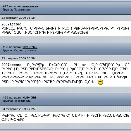
#27 написал:
новенькая
Группа: Посетители
23 февраля 2009 06:18
2007accord
,
РЅРµС‚. РўСѓС‚ С‚РѕР»СЊРєРѕ Р»РµС†РµРЅР·РёРѕРЅРєРё, Р° РѕРЅРё
РІРµСЃСЏС‚...РЅСѓ СЃР°Рј РїРѕРЅРёРјР°РµС€СЊ))
#28 написал:
filya-rizhik
Группа: Редактор сайта
23 февраля 2009 06:59
2007accord
, РџРѕР¶Рµ Р±СѓРґСѓС‚ РІ avi С„РѕСЂРјР°С‚Рµ СЃ
Р»РёС†РµРЅР·РёРѕРЅРЅС‹Рј РєР°С‡РµСЃС‚РІРѕРј РІ СЂР°Р·РјРµСЂРµ
1.3Р“Р±, РЅРѕ С‚РѕР»СЊРєРѕ С„РёР»СЊРј, Р±РµР· РІСЃСЏРєРёС…
РґРѕРїРѕР»РЅРµРЅРёР№! Рђ РєР°Рє СЃРєРѕСЂРѕ СЌС‚Рѕ Р±СѓРґРµС‚
РЅРµ РјРѕРіСѓ РґР°Р¶Рµ РїСЂРµРґРїРѕР»РѕР¶РёС‚СЊ...
#29 написал:
Holly Girl
Группа: Посетители
23 февраля 2009 07:25
РљР°Рє СЏ С…РѕС‚РµР»Р° РµС‰С‘ СЂР°Р· РїРѕСЃРјРѕС‚СЂРµС‚СЊ
С„РёР»СЊРј)