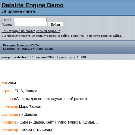
Datalife Engine Demo
Описание сайта
Логин:
Пароль:
Регистрация на сайте!
Забыли пароль?
Вы просматриваете мобильную версию сайта.
Перейти на полную версию сайта.
История Золушки (DVD)
Категория:
Фильмы Хилари Дафф
автор:
masterlex
| 17 февраля 2009 | Просмотров: 13198
год
2004
страна
США, Канада
слоган
«Давным-давно... это случится всё равно.»
режиссер
Марк Росман
сценарий
Ли Данлэп
продюсер
Сьюзэн Дафф, Кейт Гиглио, Илисса Гудман, ...
оператор
Энтони Б. Ричмонд