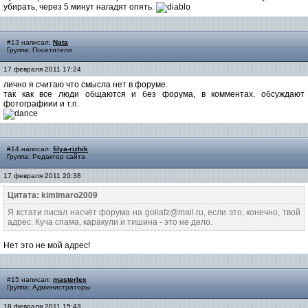
убирать, через 5 минут нагадят опять.
#13 написал:
Nata
Группа: Посетители
17 февраля 2011 17:24
лично я считаю что смысла нет в форуме.
так как все люди общаются и без форума, в комментах. обсуждают
фотографиии и т.п.
#14 написал:
filya-rizhik
Группа: Редактор сайта
17 февраля 2011 20:38
Цитата: kimimaro2009
Я кстати писал насчёт форума на goliafz@mail.ru, если это, конечно, твой
адрес. Куча спама, каракули и тишина - это не дело.
Нет это не мой адрес!
#15 написал:
masterlex
Группа: Администраторы
18 февраля 2011 15:43