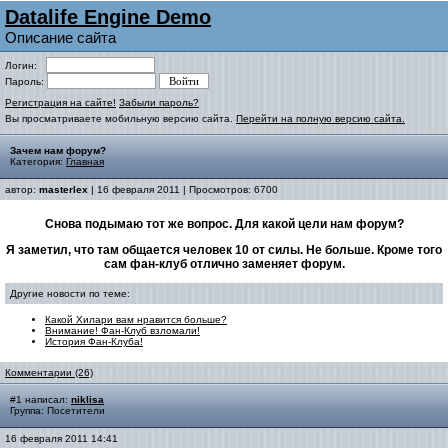
Datalife Engine Demo
Описание сайта
Логин:
Пароль:
Регистрация на сайте!
Забыли пароль?
Вы просматриваете мобильную версию сайта.
Перейти на полную версию сайта.
Зачем нам форум?
Категория:
Главная
автор:
masterlex
| 16 февраля 2011 | Просмотров: 6700
Снова подымаю тот же вопрос. Для какой цели нам форум?
Я заметил, что там общается человек 10 от силы. Не больше. Кроме того
сам фан-клуб отлично заменяет форум.
Другие новости по теме:
Какой Хилари вам нравится больше?
Внимание! Фан-Клуб взломали!
История Фан-Клуба!
Комментарии (26)
#1 написал:
niklisa
Группа: Посетители
16 февраля 2011 14:41