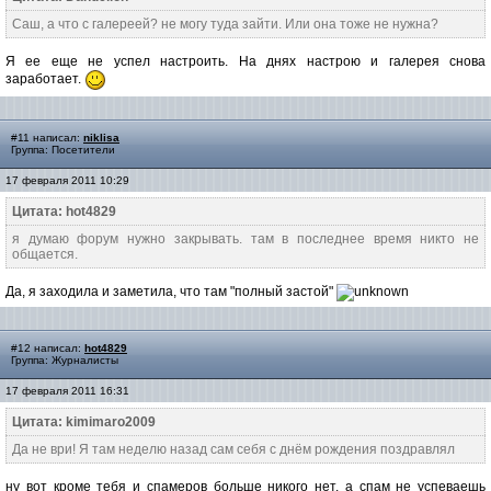
Саш, а что с галереей? не могу туда зайти. Или она тоже не нужна?
Я ее еще не успел настроить. На днях настрою и галерея снова
заработает.
#11 написал:
niklisa
Группа: Посетители
17 февраля 2011 10:29
Цитата: hot4829
я думаю форум нужно закрывать. там в последнее время никто не
общается.
Да, я заходила и заметила, что там "полный застой"
#12 написал:
hot4829
Группа: Журналисты
17 февраля 2011 16:31
Цитата: kimimaro2009
Да не ври! Я там неделю назад сам себя с днём рождения поздравлял
ну вот кроме тебя и спамеров больше никого нет. а спам не успеваешь