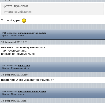
Цитата: filya-rizhik
Нет это не мой адрес!
Это мой адрес
#16 написал:
хилари-пчелочка-дафф
Группа: Посетители
18 февраля 2011 19:31
мне кажется он не нужен нифига
там нечего делать..
раньше по-другому было
#17 написал:
filya-rizhik
Группа: Редактор сайта
18 февраля 2011 20:10
masterlex
, А кто мне аватарку сменил?!
#18 написал:
хилари-пчелочка-дафф
Группа: Посетители
18 февраля 2011 22:17