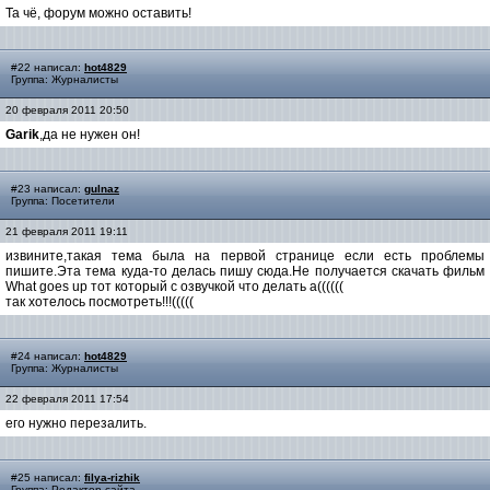
Та чё, форум можно оставить!
#22 написал:
hot4829
Группа: Журналисты
20 февраля 2011 20:50
Garik
,да не нужен он!
#23 написал:
gulnaz
Группа: Посетители
21 февраля 2011 19:11
извините,такая тема была на первой странице если есть проблемы
пишите.Эта тема куда-то делась пишу сюда.Не получается скачать фильм
What goes up тот который с озвучкой что делать а((((((
так хотелось посмотреть!!!(((((
#24 написал:
hot4829
Группа: Журналисты
22 февраля 2011 17:54
его нужно перезалить.
#25 написал:
filya-rizhik
Группа: Редактор сайта