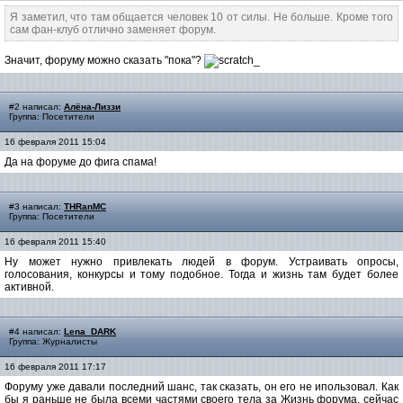
Я заметил, что там общается человек 10 от силы. Не больше. Кроме того
сам фан-клуб отлично заменяет форум.
Значит, форуму можно сказать "пока"?
#2 написал:
Алёна-Лиззи
Группа: Посетители
16 февраля 2011 15:04
Да на форуме до фига спама!
#3 написал:
THRanMC
Группа: Посетители
16 февраля 2011 15:40
Ну может нужно привлекать людей в форум. Устраивать опросы,
голосования, конкурсы и тому подобное. Тогда и жизнь там будет более
активной.
#4 написал:
Lena_DARK
Группа: Журналисты
16 февраля 2011 17:17
Форуму уже давали последний шанс, так сказать, он его не ипользовал. Как
бы я раньше не была всеми частями своего тела за Жизнь форума, сейчас