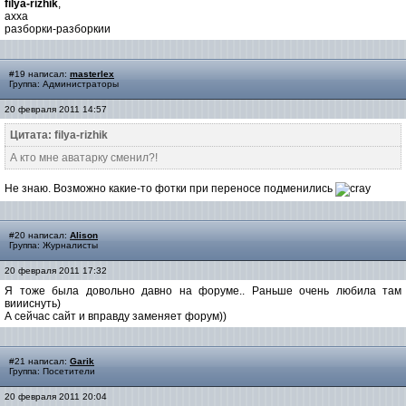
filya-rizhik
,
ахха
разборки-разборкии
#19 написал:
masterlex
Группа: Администраторы
20 февраля 2011 14:57
Цитата: filya-rizhik
А кто мне аватарку сменил?!
Не знаю. Возможно какие-то фотки при переносе подменились
#20 написал:
Alison
Группа: Журналисты
20 февраля 2011 17:32
Я тоже была довольно давно на форуме.. Раньше очень любила там
виииснуть)
А сейчас сайт и вправду заменяет форум))
#21 написал:
Garik
Группа: Посетители
20 февраля 2011 20:04