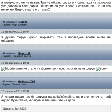
я говорю, что он не нужен. Там не общаются, да и я сама туда не заходила
уже довольно-таки давно. Не манит он уже к себе..к сожалению. Но ни что
не вечно. Видно участь его такая))
#5 написал:
hot4829
Группа: Журналисты
16 февраля 2011 18:04
я думаю форум нужно закрывать. там в последнее время никто не
общается.
#6 написал:
filya-rizhik
Группа: Редактор сайта
16 февраля 2011 19:55
меня не стало на форме так и все... прости меня форум
#7 написал:
kimimaro2009
Группа: Посетители
16 февраля 2011 22:09
Я кстати писал насчёт форума на goliafz@mail.ru, если это, конечно, твой
адрес. Куча спама, каракули и тишина - это не дело.
Цитата: hot4829