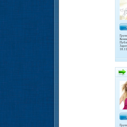
Груп
Комм
Публ
Заре
18.1
Груп