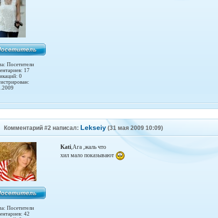
па: Посетители
ентариев: 17
икаций: 0
гистрирован:
5.2009
Lekseiy
Комментарий #2 написал:
(31 мая 2009 10:09)
Kati
,Ага ,жаль что
хил мало показывают
па: Посетители
ентариев: 42