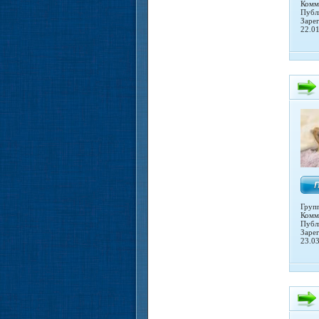
Комм
Публ
Заре
22.0
Груп
Комм
Публ
Заре
23.0