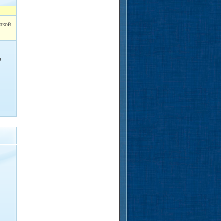
сякой
а