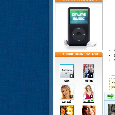
ЛУЧШИЕ ПОЛЬЗОВАТЕЛИ
Ком
1
2
Alex
hil fan
Ув
ре
3
4
Сергей
hot4829