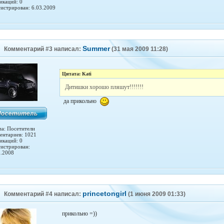
икаций: 0
гистрирован: 6.03.2009
Summer
Комментарий #3 написал:
(31 мая 2009 11:28)
Цитата: Kati
Дитишки хорошо пляшут!!!!!!!
да прикольно
па: Посетители
ентариев: 1021
икаций: 0
гистрирован:
1.2008
princetongirl
Комментарий #4 написал:
(1 июня 2009 01:33)
прикольно =))