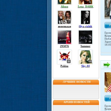
5
6
Alison
Lena_DARK
7
8
новенькая
filya-rizhik
Груп
Комм
Публ
9
10
Заре
18.0
295876
Summer
11
12
Pakisa
Sky-44
ЛУЧШИЕ НОВОСТИ
АРХИВ НОВОСТЕЙ
Груп
Комм