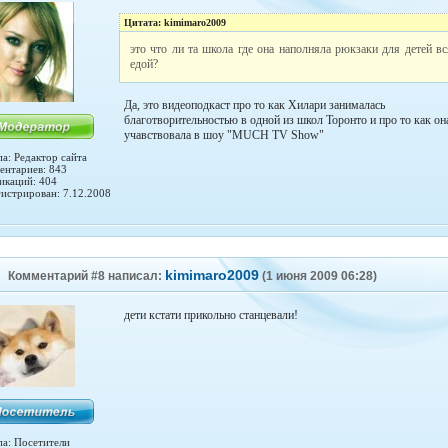
Цитата: kimimaro2009
это что ли та школа где она наполняла рюкзаки для детей в
едой?
Да, это видеоподкаст про то как Хилари занималась
благотворительностью в одной из школ Торонто и про то как он
учавствовала в шоу "MUCH TV Show"
а: Редактор сайта
ентариев: 843
икаций: 404
гистрирован: 7.12.2008
kimimaro2009
Комментарий #8 написал:
(1 июня 2009 06:28)
дети кстати прикольно станцевали!
па: Посетители