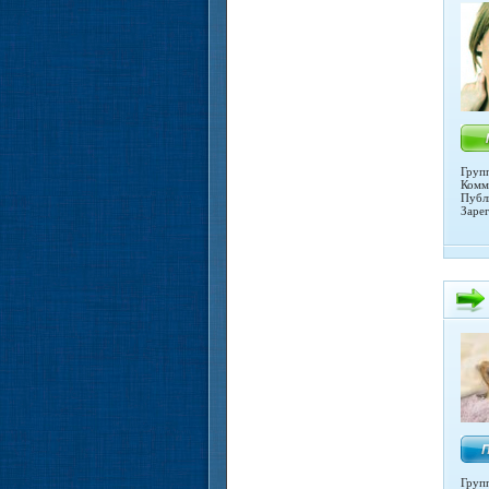
Групп
Комм
Публ
Заре
Груп