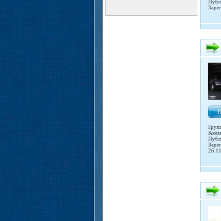
Публ
Заре
Груп
Комм
Публ
Заре
26.1