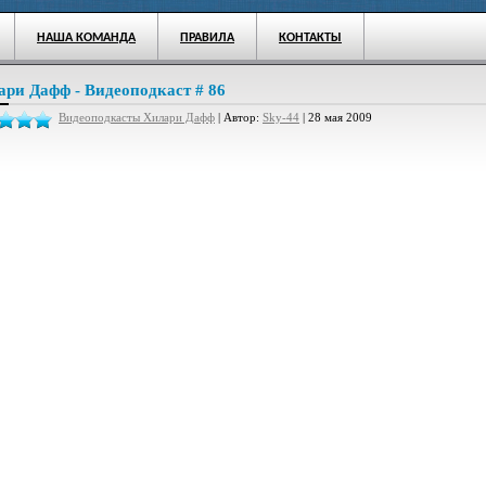
НАША КОМАНДА
ПРАВИЛА
КОНТАКТЫ
ари Дафф - Видеоподкаст # 86
Видеоподкасты Хилари Дафф
| Автор:
Sky-44
| 28 мая 2009