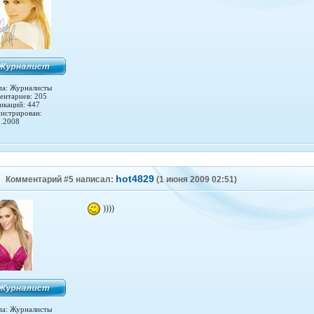
па: Журналисты
ентариев: 205
икаций: 447
гистрирован:
1.2008
hot4829
Комментарий #5 написал:
(1 июня 2009 02:51)
))))
па: Журналисты