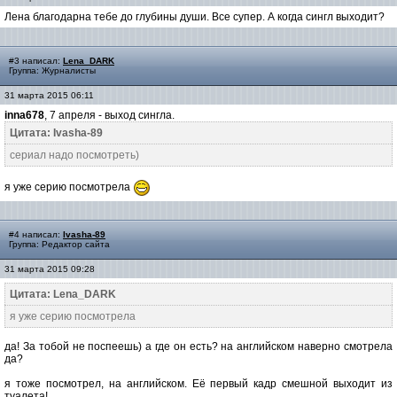
Лена благодарна тебе до глубины души. Все супер. А когда сингл выходит?
#3 написал:
Lena_DARK
Группа: Журналисты
31 марта 2015 06:11
inna678
, 7 апреля - выход сингла.
Цитата: Ivasha-89
сериал надо посмотреть)
я уже серию посмотрела
#4 написал:
Ivasha-89
Группа: Редактор сайта
31 марта 2015 09:28
Цитата: Lena_DARK
я уже серию посмотрела
да! За тобой не поспеешь) а где он есть? на английском наверно смотрела
да?
я тоже посмотрел, на английском. Её первый кадр смешной выходит из
туалета!