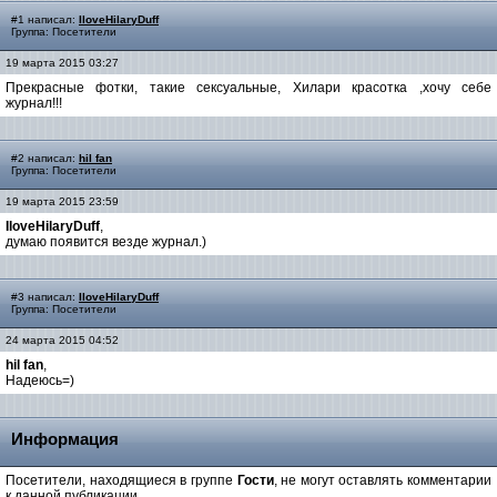
#1 написал:
IloveHilaryDuff
Группа: Посетители
19 марта 2015 03:27
Прекрасные фотки, такие сексуальные, Хилари красотка ,хочу себе
журнал!!!
#2 написал:
hil fan
Группа: Посетители
19 марта 2015 23:59
IloveHilaryDuff
,
думаю появится везде журнал.)
#3 написал:
IloveHilaryDuff
Группа: Посетители
24 марта 2015 04:52
hil fan
,
Надеюсь=)
Информация
Посетители, находящиеся в группе
Гости
, не могут оставлять комментарии
к данной публикации.