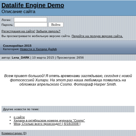
Datalife Engine Demo
Описание сайта
Логин:
Пароль:
Регистрация на сайте!
Забыли пароль?
Вы просматриваете мобильную версию сайта.
Перейти на полную версию сайта.
Cosmopolitan 2015
Категория:
Новости о Хилари Дафф
автор:
Lena_DARK
| 10 марта 2015 | Просмотров: 2656
Всем привет большой! Я опять временами заглядываю, сегодня с новой
фотосессией Хилари. На этот раз наша любимица появилась на
обложках апрельского Cosmo. Фотограф Harper Smith.
Другие новости по теме:
о сайте
Хилари в октябрьском номере журнала "Cosmo"
Wow, Столько всего происходит! [ 6/16/2008 ]
Комментарии (3)