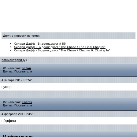
Другие новости по теме:
Хилари Дафф - Видеоподкаст # 86
Хилари Дафф - Видеоподкаст "The Chase / The Final Chapter"
Хилари Дафф - Видеоподкаст "The Chase / Chapter 6: Closing In"
Комментарии (2)
#1 написал:
hil fan
Группа: Посетители
4 января 2012 02:52
супер
#2 написал:
Ener.G
Группа: Посетители
4 февраля 2012 23:20
пёрфект
Информация