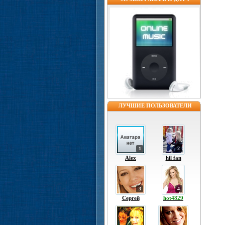
ЛУЧШИЕ ПОЛЬЗОВАТЕЛИ
1
2
Alex
hil fan
3
4
Сергей
hot4829