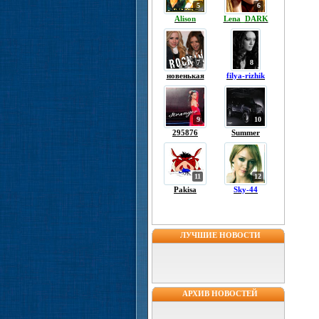
5
6
Alison
Lena_DARK
7
8
новенькая
filya-rizhik
9
10
295876
Summer
11
12
Pakisa
Sky-44
ЛУЧШИЕ НОВОСТИ
АРХИВ НОВОСТЕЙ