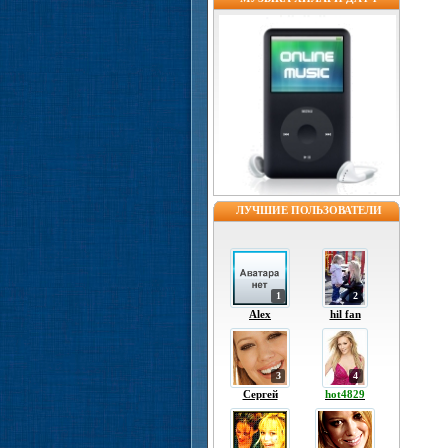
ЛУЧШИЕ ПОЛЬЗОВАТЕЛИ
1
2
Alex
hil fan
3
4
Сергей
hot4829