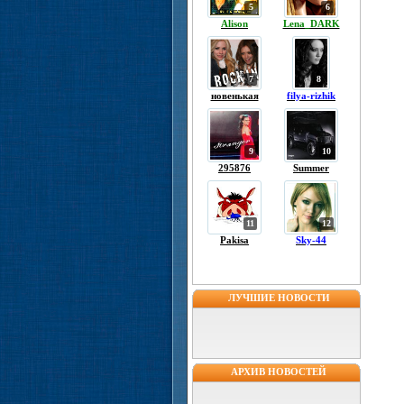
5
6
Alison
Lena_DARK
7
8
новенькая
filya-rizhik
9
10
295876
Summer
11
12
Pakisa
Sky-44
ЛУЧШИЕ НОВОСТИ
АРХИВ НОВОСТЕЙ