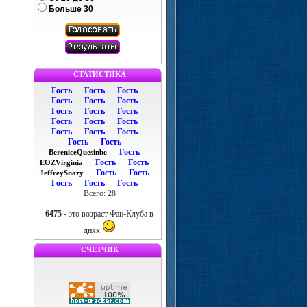
Больше 30
СТАТИСТИКА
Гость
Гость
Гость
Гость
Гость
Гость
Гость
Гость
Гость
Гость
Гость
Гость
Гость
Гость
Гость
Гость
Гость
Гость
BereniceQuesinbe
Гость
Гость
EOZVirginia
Гость
Гость
JeffreySnazy
Гость
Гость
Гость
Всего: 28
6475
- это возраст Фан-Клуба в
днях
СЧЕТЧИК