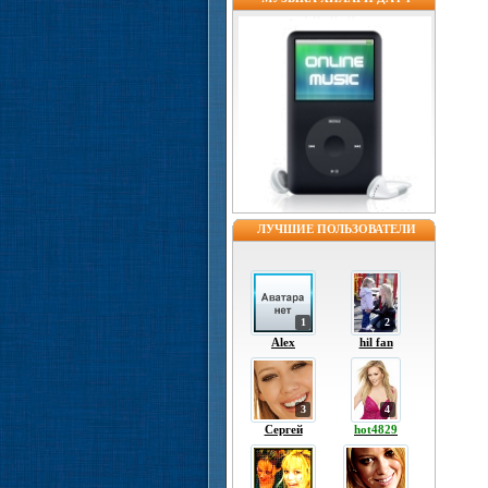
ЛУЧШИЕ ПОЛЬЗОВАТЕЛИ
1
2
Alex
hil fan
3
4
Сергей
hot4829