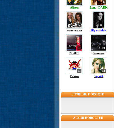
5
6
Alison
Lena_DARK
7
8
новенькая
filya-rizhik
9
10
295876
Summer
11
12
Pakisa
Sky-44
ЛУЧШИЕ НОВОСТИ
АРХИВ НОВОСТЕЙ