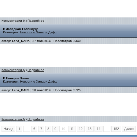
Комментарии (4)
Подробнее
В Западном Голливуде
Категория:
Новости о Хилари Дафф
автор:
Lena_DARK
| 27 мая 2014 | Просмотров: 2340
Комментарии (2)
Подробнее
В Беверли Хиллз
Категория:
Новости о Хилари Дафф
автор:
Lena_DARK
| 20 мая 2014 | Просмотров: 2725
Комментарии (7)
Подробнее
Назад
1
...
6
7
8
9
10
11
12
13
14
...
152
Далее