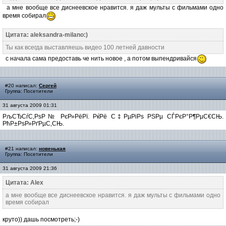
а мне вообще все диснеевское нравится. я даж мульты с фильмами одно
время собирал
Цитата: aleksandra-milano:)
Ты как всегда выставляешь видео 100 летней давности
с начала сама предоставь че нить новое , а потом выпендривайся
#20 написал:
Сергей
Группа: Посетители
31 августа 2009 01:31
РљСЂСѓС‚РѕР№ РєР»РёРї. РќРё С‡РµРіРѕ РЅРµ СЃРєР°Р¶РµС€СЊ.
РћР±РѕР»РґРµС‚СЊ.
#21 написал:
новенькая
Группа: Посетители
31 августа 2009 21:36
Цитата: Alex
а мне вообще все диснеевское нравится. я даж мульты с фильмами одно
время собирал
круто)) дашь посмотреть;-)