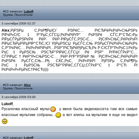
#22 написал:
Luboff
Группа: Посетители
3 сентября 2009 02:37
Alex
,РјРЅРµ С‚РѕР¶Рµ!Сѓ РЅРёС… РїСЂРёРєРѕР»СЊРЅРѕ
РїРѕР»СѓС‡Р°РµС‚СЃСЏ,РєРѕРіРґР° РѕРЅРё СЃС‚Р°СЂС‹Рµ
РїРµСЃРµРЅРєРё РёР· РёР·РІРµСЃС‚РЅС‹С… РјСѓР»СЊС‚РёРєРѕРІ
РїРµСЂРµРїРµРІР°СЋС‚!Сѓ РјРµРЅСЏ РµСЃС‚СЊ РЅРµСЃРєРѕР»СЊРєРѕ
С‚Р°РєРёС… РєР»РёРїРѕРІ....РЅР°РїСЂРёРјРµСЂ,Рє Р СѓСЃР°Р»РѕС‡РєРµ
РѕС‡РµРЅСЊ РЅСЂР°РІРёС‚СЃСЏ! Рё РЅР° РґРёСЃРєР°С…
СЃРїРµС†РёР°Р»СЊРЅС‹С… РёР·РґР°РЅРёР№ РјСѓР»СЊС‚РёРєРѕРІ
РѕРЅРё РµСЃС‚СЊ....Рђ СЌС‚РѕС‚ РєР»РёРї РјРЅРµ С‚РѕР¶Рµ
РѕС‡РµРЅСЊ РЅСЂР°РІРёС‚СЃСЏ,СЃРєР°С‡Р°СЋ РІ
РєРѕР»Р»РµРєС†РёСЋ))))
#23 написал:
Alex
Группа: Посетители
3 сентября 2009 03:00
Luboff
,
Русалочка классный мульт
у меня была видиокассета там все самые
классные мультики собраны...
а вот клипы на мультики я еще не видел
#24 написал:
Luboff