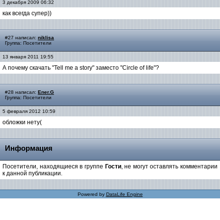
3 декабря 2009 06:32
как всегда супер))
#27 написал:
niklisa
Группа: Посетители
13 января 2011 19:55
А почему скачать "Tell me a story" заместо "Circle of life"?
#28 написал:
Ener.G
Группа: Посетители
5 февраля 2012 10:59
обложки нету(
Информация
Посетители, находящиеся в группе
Гости
, не могут оставлять комментарии
к данной публикации.
Powered by
DataLife Engine