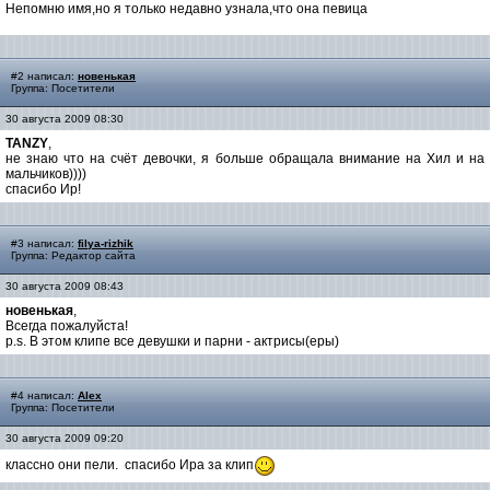
Непомню имя,но я только недавно узнала,что она певица
#2 написал:
новенькая
Группа: Посетители
30 августа 2009 08:30
TANZY
,
не знаю что на счёт девочки, я больше обращала внимание на Хил и на
мальчиков))))
спасибо Ир!
#3 написал:
filya-rizhik
Группа: Редактор сайта
30 августа 2009 08:43
новенькая
,
Всегда пожалуйста!
p.s. В этом клипе все девушки и парни - актрисы(еры)
#4 написал:
Alex
Группа: Посетители
30 августа 2009 09:20
классно они пели. спасибо Ира за клип