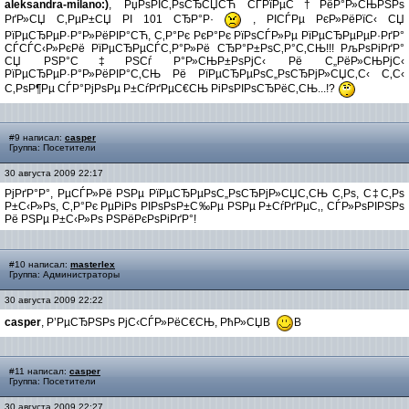
aleksandra-milano:)
, РџРѕРІС‚РѕСЂСЏСЋ СЃРїРµС†РёР°Р»СЊРЅРѕ
РґР»СЏ С‚РµР±СЏ РІ 101 СЂР°Р·
, РІСЃРµ РєР»РёРїС‹ СЏ
РїРµСЂРµР·Р°Р»РёРІР°СЋ, С‚Р°Рє РєР°Рє РїРѕСЃР»Рµ РїРµСЂРµРµР·РґР°
СЃСЃС‹Р»РєРё РїРµСЂРµСЃС‚Р°Р»Рё СЂР°Р±РѕС‚Р°С‚СЊ!!! РљРѕРіРґР°
СЏ РЅР°С‡РЅСѓ Р°Р»СЊР±РѕРјС‹ Рё С„РёР»СЊРјС‹
РїРµСЂРµР·Р°Р»РёРІР°С‚СЊ Рё РїРµСЂРµРѕС„РѕСЂРјР»СЏС‚С‹ С‚С‹
С‚РѕР¶Рµ СЃР°РјРѕРµ Р±СѓРґРµС€СЊ РіРѕРІРѕСЂРёС‚СЊ...!?
#9 написал:
casper
Группа: Посетители
30 августа 2009 22:17
РјРґР°Р°, РµСЃР»Рё РЅРµ РїРµСЂРµРѕС„РѕСЂРјР»СЏС‚СЊ С‚Рѕ, С‡С‚Рѕ
Р±С‹Р»Рѕ, С‚Р°Рє РµРіРѕ РІРѕРѕР±С‰Рµ РЅРµ Р±СѓРґРµС‚, СЃР»РѕРІРЅРѕ
Рё РЅРµ Р±С‹Р»Рѕ РЅРёРєРѕРіРґР°!
#10 написал:
masterlex
Группа: Администраторы
30 августа 2009 22:22
casper
, Р’РµСЂРЅРѕ РјС‹СЃР»РёС€СЊ, РћР»СЏВ
В
#11 написал:
casper
Группа: Посетители
30 августа 2009 22:27