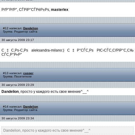
РґР°РґР°, СЃРїР°СЃРёР±Рѕ,
masterlex
#12 написал:
Dandelion
Группа: Редактор сайта
30 августа 2009 23:17
С‡С‚Рѕ-С‚Рѕ aleksandra-milano:) С‡Р°СЃС‚Рѕ РІС‹СЃС‚СѓРїР°С‚СЊ
СЃС‚Р°Р»Р°
#13 написал:
casper
Группа: Посетители
30 августа 2009 23:29
Dandelion
, просто у каждого есть свое мнение^__^
#14 написал:
Dandelion
Группа: Редактор сайта
30 августа 2009 23:34
Dandelion, просто у каждого есть свое мнение^__^