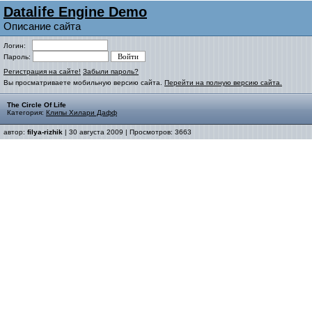
Datalife Engine Demo
Описание сайта
Логин:
Пароль:
Регистрация на сайте!
Забыли пароль?
Вы просматриваете мобильную версию сайта.
Перейти на полную версию сайта.
The Circle Of Life
Категория:
Клипы Хилари Дафф
автор:
filya-rizhik
| 30 августа 2009 | Просмотров: 3663