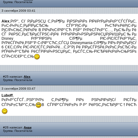
Группа: Посетители
3 сентября 2009 03:41
Alex
,РґР°, Сѓ РјРµРЅСЏ С‚РѕР¶Рµ РјРЅРѕРіРѕ РІРёРґРµРѕРєР°СЃСЃРµС‚
Р±С‹Р»Рѕ,С‚РµРїРµСЂСЊ СЃР°РјС‹Рµ Р»СЋР±РёРјС‹Рµ
РјСѓР»СЊС‚РёРєРё В РїРѕРєСѓРїР°СЋ РЅР° РґРёСЃРєР°С…, РµС‰Рµ Рё
СЃ РёРЅС‚РµСЂРµСЃРЅС‹РјРё РґРѕРїРѕР»РЅРµРЅРёСЏРјРё!)))РµС‰Рµ
Disney РґР°РІРЅРѕ СѓР¶Рµ РІС‹РїСѓСЃРєР°РµС‚
РґРёСЃРєРё,РЅР°Р·С‹РІР°СЋС‚СЃСЏ Disneymania-СѓР¶Рµ РїРѕ-РјРѕРµРјСѓ
6 С€С‚СѓРє РІС‹РїСѓСЃС‚РёР»Рё....С‚Р°Рј Рё РїРµСЃРЅРё,РєРѕС‚РѕСЂС‹Рµ
РҐРёР»Р°СЂРё РёСЃРїРѕР»РЅСЏРµС‚ РµСЃС‚СЊ-РїСЂРёРєРѕР»СЊРЅРѕ
СЃР»СѓС€Р°С‚СЊ
#25 написал:
Alex
Группа: Посетители
3 сентября 2009 03:47
Luboff
,
РєР»Р°СЃСЃ...РЅР°РґРѕ С‚РѕР¶Рµ РїРѕ РЅРѕРІРѕРјСѓ РІСЃРµ
СЃРѕР±СЂР°С‚СЊ
В СЃРїР°СЃРёР±Рѕ Р·Р° РёРЅС„РѕСЂРјР°С†РёСЋ
#26 написал:
Анаи
Группа: Посетители