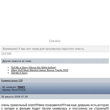
Скачать:
Внимание! У вас нет прав для просмотра скрытого текста.
163 МБ
Другие новости по теме:
Tell Me a Story (About the Night before)
Hilary Duff Most Wanted Japan Bonus Tracks DVD
Tell Me A Story
Комментарии (28)
#1 написал:
TANZY
Группа: Посетители
30 августа 2009 07:39
очень прикольный клип!!!!!!мне понравился!!!!там еще девушка есть,которая
с хилари в фильме Кадет Келли снималась и постоянно ее строила!!!!