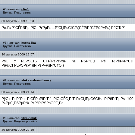
#5 написал:
olia3
Группа: Посетители
30 августа 2009 10:23
РљР»Р°СЃРЅРµ РІС–РґРµРѕ....Р”СЏРєСѓСЋ(СЃРїР°СЃРёР±Рѕ) Р?СЂР°.
#6 написал:
ksene4ka
Группа: Посетители
30 августа 2009 19:57
РѕС‡РµРЅСЊ СЃРїРѕРєРѕР№РЅР°СЏ Рё РјРёР»Р°СЏ
РїРµСЃРµРЅРєР°))РјРѕР»РѕРґС†С‹)
#7 написал:
aleksandra-milano:)
Группа: Посетители
30 августа 2009 21:14
РўС‹ РєР°Рє РІСЃРµРіРґР° РІС‹СЃС‚Р°РІР»СЏРµС€СЊ РІРёРґРµРѕ 100
Р»РµС‚РЅРµР№ РґР°РІРЅРѕСЃС‚Рё
#8 написал:
filya-rizhik
Группа: Редактор сайта
30 августа 2009 22:10