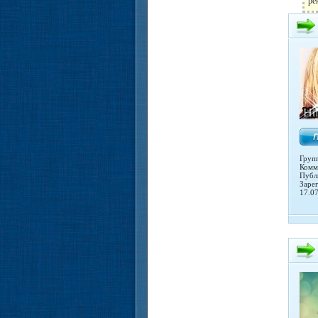
ре
Груп
Комм
Публ
Заре
17.0