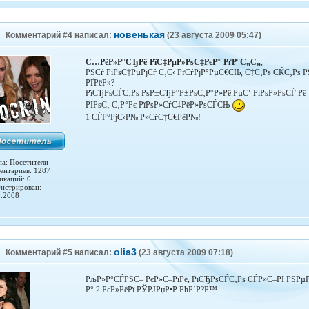
новенькая
Комментарий #4 написал:
(23 августа 2009 05:47)
С…РёР»Р°СЂРё-РїС‡РµР»РѕС‡РєР°-РґР°С„С„
,
РЅСѓ РїРѕС‡РµРјСѓ С‚С‹ РґСѓРјР°РµС€СЊ, С‡С‚Рѕ СЌС‚Рѕ 
РҐРёР»?
РїСЂРѕСЃС‚Рѕ РѕР±СЂР°Р±РѕС‚Р°Р»Рё РµС‘ РіРѕР»РѕСЃ Рё
РІРѕС‚ С‚Р°Рє РїРѕР»СѓС‡РёР»РѕСЃСЊ
1 СЃР°РјС‹Р№ Р»СѓС‡С€РёР№!
па: Посетители
ентариев: 1287
икаций: 0
гистрирован:
1.2008
olia3
Комментарий #5 написал:
(23 августа 2009 07:18)
РљР»Р°СЃРЅС– РєР»С–РїРё, РїСЂРѕСЃС‚Рѕ СЃР»С–РІ РЅРµР
Р° 2 РєР»РёРї РЎРЈРџР•Р РћР’Р?Р™.