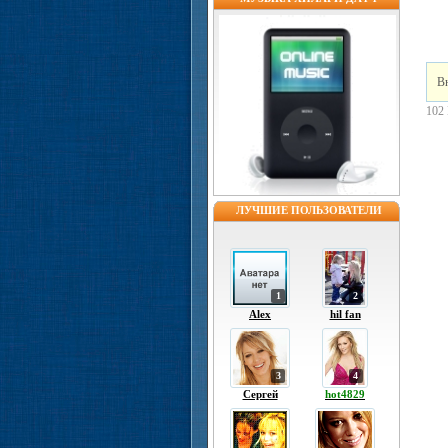
Вн
102
ЛУЧШИЕ ПОЛЬЗОВАТЕЛИ
1
2
Alex
hil fan
3
4
Сергей
hot4829