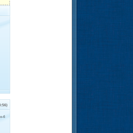
3:56)
о-б