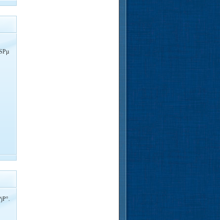
РЅРµ
јР°.