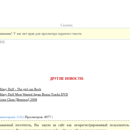
Скачать:
имание! У вас нет прав для просмотра скрытого текста.
 МБ
ДРУГИЕ НОВОСТИ:
ilary Duff - The girl can Rock
Hilary Duff Most Wanted Japan Bonus Tracks DVD
Come Clean [Remixes] 2008
ментариев: (14)
| Просмотров: 4977 |
ажаемый посетитель, Вы зашли на сайт как незарегистрированный пользовател