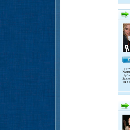
Груп
Комм
Публ
Заре
18.1