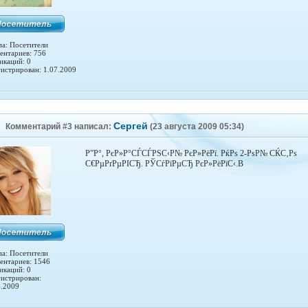
па: Посетители
ентариев: 756
икаций: 0
гистрирован: 1.07.2009
Сергей
Комментарий #3 написал:
(23 августа 2009 05:34)
Р”Р°, РєР»Р°СЃСЃРЅС‹Р№ РєР»РёРї. РќРѕ 2-РѕР№ СЌС‚Рѕ
С€РµРґРµРІСЂ. РЎСѓРїРµСЂ РєР»РёРїС‹.В
па: Посетители
ентариев: 1546
икаций: 0
гистрирован:
4.2009