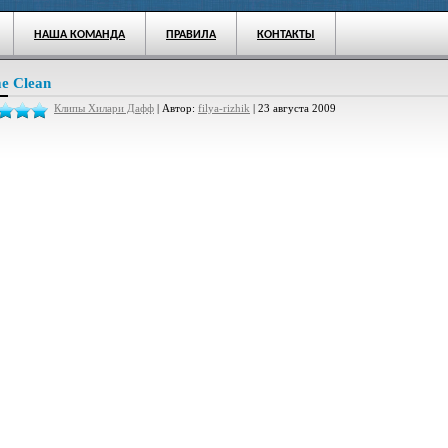
НАША КОМАНДА
ПРАВИЛА
КОНТАКТЫ
e Clean
Клипы Хилари Дафф
| Автор:
filya-rizhik
| 23 августа 2009