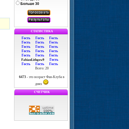
Больше 30
СТАТИСТИКА
Гость
Гость
Гость
Гость
Гость
Гость
Гость
Гость
Гость
Гость
Гость
Гость
Гость
Гость
Гость
Гость
FabianLithgow9
Гость
Гость
Гость
Всего: 20
6473
- это возраст Фан-Клуба в
днях
СЧЕТЧИК