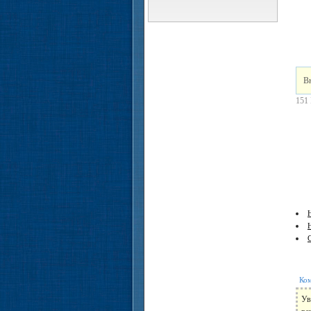
Вн
151
H
Ком
Ув