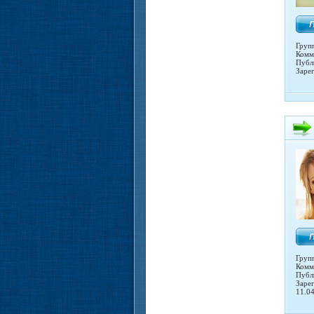
Груп
Комм
Публ
Заре
Груп
Комм
Публ
Заре
11.0