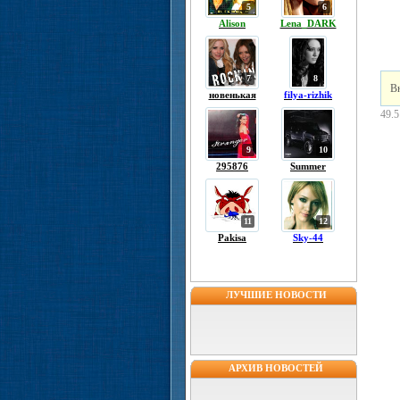
5
6
Alison
Lena_DARK
7
8
Вн
новенькая
filya-rizhik
49.
9
10
295876
Summer
11
12
Pakisa
Sky-44
ЛУЧШИЕ НОВОСТИ
АРХИВ НОВОСТЕЙ