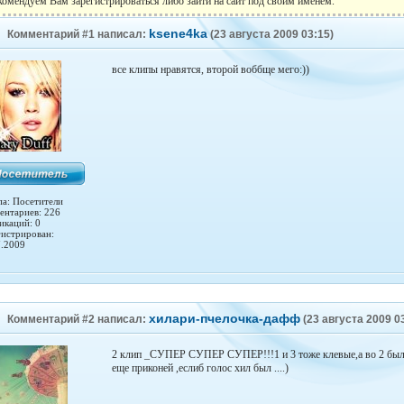
комендуем Вам зарегистрироваться либо зайти на сайт под своим именем.
ksene4ka
Комментарий #1 написал:
(23 августа 2009 03:15)
все клипы нравятся, второй воббще мего:))
па: Посетители
ентариев: 226
икаций: 0
гистрирован:
7.2009
хилари-пчелочка-дафф
Комментарий #2 написал:
(23 августа 2009 0
2 клип _СУПЕР СУПЕР СУПЕР!!!1 и 3 тоже клевые,а во 2 был
еще приконей ,еслиб голос хил был ....)