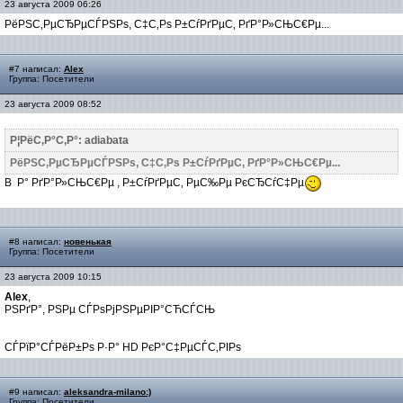
23 августа 2009 06:26
РёРЅС‚РµСЂРµСЃРЅРѕ, С‡С‚Рѕ Р±СѓРґРµС‚ РґР°Р»СЊС€Рµ...
#7 написал:
Alex
Группа: Посетители
23 августа 2009 08:52
Р¦РёС‚Р°С‚Р°: adiabata
РёРЅС‚РµСЂРµСЃРЅРѕ, С‡С‚Рѕ Р±СѓРґРµС‚ РґР°Р»СЊС€Рµ...
В Р° РґР°Р»СЊС€Рµ , Р±СѓРґРµС‚ РµС‰Рµ РєСЂСѓС‡Рµ
#8 написал:
новенькая
Группа: Посетители
23 августа 2009 10:15
Alex
,
РЅРґР°, РЅРµ СЃРѕРјРЅРµРІР°СЋСЃСЊ
СЃРїР°СЃРёР±Рѕ Р·Р° HD РєР°С‡РµСЃС‚РІРѕ
#9 написал:
aleksandra-milano:)
Группа: Посетители