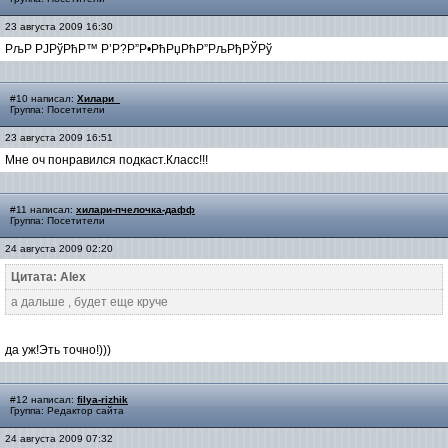
23 августа 2009 16:30
РљР РЈРўРћР™ Р’Р?Р”Р•РћРџРћР”РљРђРЎРў
#10 написал:
Хилари_
Группа: Посетители
23 августа 2009 16:51
Мне оч понравился подкаст.Класс!!!
#11 написал:
хилари-пчелочка-дафф
Группа: Посетители
24 августа 2009 02:20
Цитата: Alex
а дальше , будет еще круче
да уж!Эть точно!)))
#12 написал:
filya-rizhik
Группа: Редактор сайта
24 августа 2009 07:32