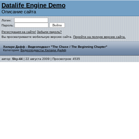
Datalife Engine Demo
Описание сайта
Логин:
Пароль:
Регистрация на сайте!
Забыли пароль?
Вы просматриваете мобильную версию сайта.
Перейти на полную версию сайта.
Хилари Дафф - Видеоподкаст "The Chase / The Beginning Chapter"
Категория:
Видеоподкасты Хилари Дафф
автор:
Sky-44
| 22 августа 2009 | Просмотров: 4535