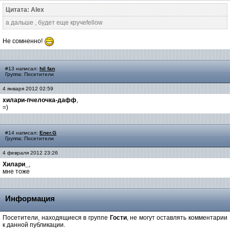
Цитата: Alex
а дальше , будет еще кручеfellow
Не сомненно!
#13 написал:
hil fan
Группа: Посетители
4 января 2012 02:59
хилари-пчелочка-дафф
,
=)
#14 написал:
Ener.G
Группа: Посетители
4 февраля 2012 23:26
Хилари_
,
мне тоже
Информация
Посетители, находящиеся в группе
Гости
, не могут оставлять комментарии
к данной публикации.