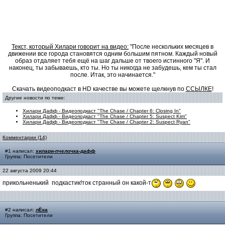
Текст, который Хилари говорит на видео:
"После нескольких месяцев в
движении все города становятся одним большим пятном. Каждый новый
образ отдаляет тебя ещё на шаг дальше от твоего истинного "Я". И
наконец, ты забываешь, кто ты. Но ты никогда не забудешь, кем ты стал
после. Итак, это начинается."
Скачать видеоподкаст в HD качестве вы можете щелкнув по
ССЫЛКЕ
!
Другие новости по теме:
Хилари Дафф - Видеоподкаст "The Chase / Chapter 6: Closing In"
Хилари Дафф - Видеоподкаст "The Chase / Chapter 5: Suspect Kim"
Хилари Дафф - Видеоподкаст "The Chase / Chapter 2: Suspect Ryan"
Комментарии (14)
#1 написал:
хилари-пчелочка-дафф
Группа: Посетители
22 августа 2009 20:44
прикольненький подкастик!ток странный он какой-т
#2 написал:
лЁка
Группа: Посетители