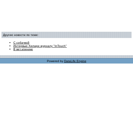
Другие новости по теме:
С собачкой
Интервью Хилари журналу "InTouch"
В вет.клинике
Powered by
DataLife Engine