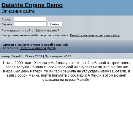
Datalife Engine Demo
Описание сайта
Логин:
Пароль:
Регистрация на сайте!
Забыли пароль?
Вы просматриваете мобильную версию сайта.
Перейти на полную версию сайта.
Хилари с Майком гуляют с новой собачкой
Категория:
Новости о Хилари Дафф
автор:
Sky-44
| 13 мая 2009 | Просмотров: 4537
11 мая 2009 года - Хилари с Майком гуляют с новой собачкой в окрестности
озера Толука! Обычно с новой собачкой Хил гуляет мама Хил, но так как
вчера был день матери, то Хилари решила не утруждать маму заботами, и
взяв с собой Майка, пойти погулять с собачкой! А Хейли в этом момент
отдыхала на пляже Малибу!