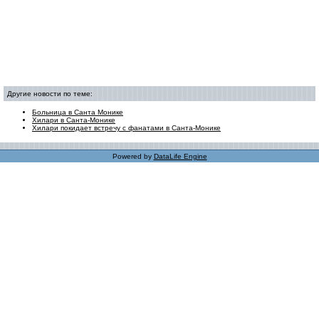
Другие новости по теме:
Больница в Санта Монике
Хилари в Санта-Монике
Хилари покидает встречу с фанатами в Санта-Монике
Powered by
DataLife Engine