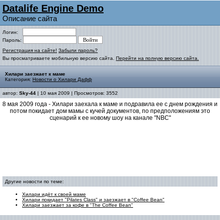
Datalife Engine Demo
Описание сайта
Логин:
Пароль:
Регистрация на сайте!
Забыли пароль?
Вы просматриваете мобильную версию сайта.
Перейти на полную версию сайта.
Хилари заезжает к маме
Категория:
Новости о Хилари Дафф
автор:
Sky-44
| 10 мая 2009 | Просмотров: 3552
8 мая 2009 года - Хилари заехала к маме и подравила ее с днем рождения и
потом покидает дом мамы с кучей документов, по предположениям это
сценарий к ее новому шоу на канале "NBC"
Другие новости по теме:
Хилари идёт к своей маме
Хилари покидает "Pilates Class" и заезжает в "Coffee Bean"
Хилари заезжает за кофе в "The Coffee Bean"