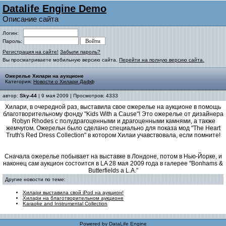
Datalife Engine Demo
Описание сайта
Логин:
Пароль:
Регистрация на сайте!
Забыли пароль?
Вы просматриваете мобильную версию сайта.
Перейти на полную версию сайта.
Ожерелье Хилари на аукционе
Категория:
Новости о Хилари Дафф
автор:
Sky-44
| 9 мая 2009 | Просмотров: 4333
Хилари, в очередной раз, выставила свое ожерелье на аукционе в помощь
благотворительному фонду "Kids With a Cause"! Это ожерелье от дизайнера
Robyn Rhodes с полудрагоценными и драгоценными камнями, а также
жемчугом. Ожерельн было сделано специально для показа мод "The Heart
Truth's Red Dress Collection" в котором Хилаи учавствовала, если помните!
Сначала ожерелье побывает на выставке в Лондоне, потом в Нью-Йорке, и
наконец сам аукцион состоится в LA 28 мая 2009 года в галерее "Bonhams &
Butterfields a L.A."
Другие новости по теме:
Хилари выставила свой iPod на аукцион!
Хилари на благотворительном аукционе
Karaoke and Instrumental Collection
Powered by
DataLife Engine