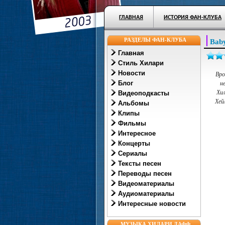
ГЛАВНАЯ
ИСТОРИЯ ФАН-КЛУБА
РАЗДЕЛЫ ФАН-КЛУБА
Bab
Главная
Стиль Хилари
Новости
Вро
Блог
н
Хил
Видеоподкасты
Хей
Альбомы
Клипы
Фильмы
Интересное
Концерты
Сериалы
Тексты песен
Переводы песен
Видеоматериалы
Аудиоматериалы
Интересные новости
МУЗЫКА ХИЛАРИ ДАФФ