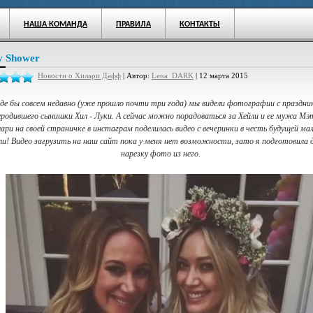
НАША КОМАНДА
ПРАВИЛА
КОНТАКТЫ
y Shower
Новости о Хилари Дафф
| Автор:
Lena_DARK
| 12 марта 2015
де бы совсем недавно (уже прошло почти три года) мы видели фотографии с праздни
еродившего сынишки Хил - Луки. А сейчас можно порадоваться за Хейли и ее мужа Мэ
ари на своей страничке в инстаграм поделилась видео с вечеринки в честь будущей м
ли! Видео загрузить на наш сайт пока у меня нет возможности, зато я подготовила д
нарезку фото из него.