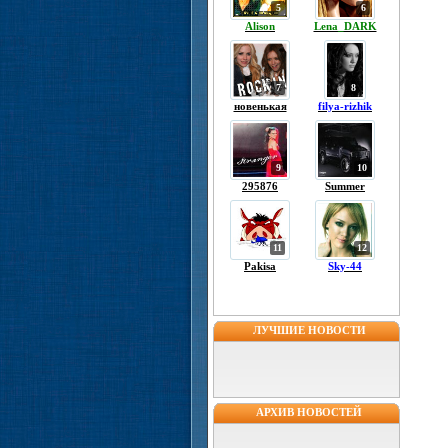
5
6
Alison
Lena_DARK
7
8
новенькая
filya-rizhik
9
10
295876
Summer
11
12
Pakisa
Sky-44
ЛУЧШИЕ НОВОСТИ
АРХИВ НОВОСТЕЙ