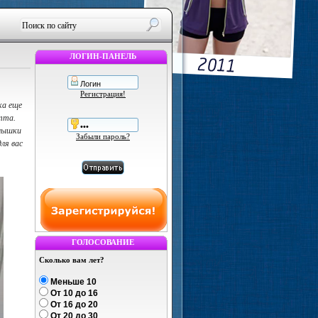
ЛОГИН-ПАНЕЛЬ
Регистрация!
ка еще
тта.
алышки
Забыли пароль?
ля вас
ГОЛОСОВАНИЕ
Сколько вам лет?
Меньше 10
От 10 до 16
От 16 до 20
От 20 до 30