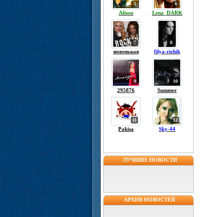
5
6
Alison
Lena_DARK
7
8
новенькая
filya-rizhik
9
10
295876
Summer
11
12
Pakisa
Sky-44
ЛУЧШИЕ НОВОСТИ
АРХИВ НОВОСТЕЙ