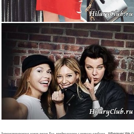
Зарегестрирована новая песня Хил, предполагаем с пятого альбома -
Wherever We G