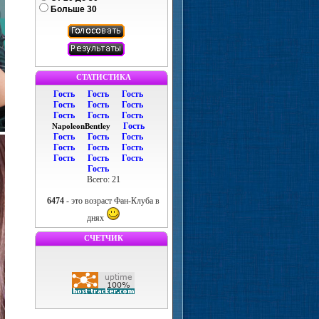
Больше 30
СТАТИСТИКА
Гость
Гость
Гость
Гость
Гость
Гость
Гость
Гость
Гость
Гость
NapoleonBentley
Гость
Гость
Гость
Гость
Гость
Гость
Гость
Гость
Гость
Гость
Всего: 21
6474
- это возраст Фан-Клуба в
днях
СЧЕТЧИК