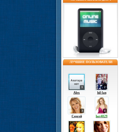
ЛУЧШИЕ ПОЛЬЗОВАТЕЛИ
1
2
Alex
hil fan
3
4
Сергей
hot4829