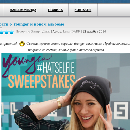
НАША КОМАНДА
ПРАВИЛА
КОНТАКТЫ
ости о Younger и новом альбоме
Новости о Хилари Дафф
| Автор:
Lena_DARK
| 22 декабря 2014
м приветы!
Съемки первого сезона сериала Younger закончены. Предлагаю посм
на фото со съемок, личные фото актеров сериала.