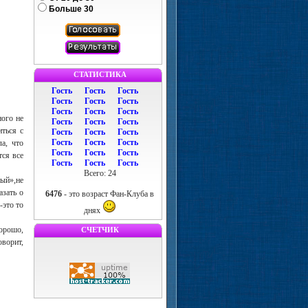
Больше 30
СТАТИСТИКА
Гость
Гость
Гость
Гость
Гость
Гость
Гость
Гость
Гость
ного не
Гость
Гость
Гость
иться с
Гость
Гость
Гость
Гость
Гость
Гость
а, что
Гость
Гость
Гость
тся все
Гость
Гость
Гость
Всего: 24
ный»,не
азать о
6476
- это возраст Фан-Клуба в
-это то
днях
хорошо,
СЧЕТЧИК
оворит,