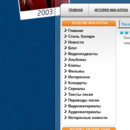
ГЛАВНАЯ
ИСТОРИЯ ФАН-КЛУБА
РАЗДЕЛЫ ФАН-КЛУБА
Хил
Главная
Стиль Хилари
Хил
Новости
сви
Блог
Видеоподкасты
Альбомы
Клипы
Фильмы
Интересное
Концерты
Сериалы
Тексты песен
Переводы песен
Видеоматериалы
Аудиоматериалы
Интересные новости
МУЗЫКА ХИЛАРИ ДАФФ