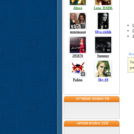
5
6
Alison
Lena_DARK
7
8
новенькая
filya-rizhik
9
10
Ком
295876
Summer
Ув
ре
11
12
Pakisa
Sky-44
ЛУЧШИЕ НОВОСТИ
АРХИВ НОВОСТЕЙ