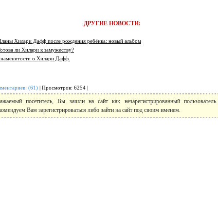
ДРУГИЕ НОВОСТИ:
Планы Хилари Дафф после рождения ребёнка: новый альбом
Готова ли Хилари к замужеству?
Знаменитости о Хилари Дафф.
ментариев: (61)
| Просмотров: 6254 |
ажаемый посетитель, Вы зашли на сайт как незарегистрированный пользовател
комендуем Вам зарегистрироваться либо зайти на сайт под своим именем.