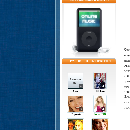
Хил
ход
зам
ЛУЧШИЕ ПОЛЬЗОВАТЕЛИ
счит
осно
« Я
пра
1
2
нем 
Alex
hil fan
в че
Исхо
что 
что 
3
4
Сергей
hot4829