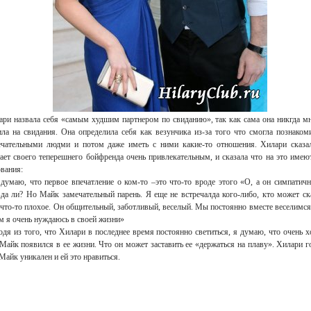
ари назвала себя «самым худшим партнером по свиданию», так как сама она никгда м
ила на свидания. Она определила себя как везунчика из-за того что смогла познаком
ечательными людми и потом даже иметь с ними какие-то отношения. Хилари сказал
ает своего теперешнего бойфренда очень привлекательным, и сказала что на это имею
вания:
 думаю, что первое впечатление о ком-то –это что-то вроде этого «О, а он симпатич
вда ли? Но Майк замечательный парень. Я еще не встречалда кого-либо, кто может ск
что-то плохое. Он общительный, заботливый, веселый. Мы постоянно вместе веселимся
м я очень нуждаюсь в своей жизни»
дя из того, что Хилари в последнее время постоянно светиться, я думаю, что очень 
Майк появился в ее жизни. Что он может заставить ее «держаться на плаву». Хилари г
Майк уникален и ей это нравиться.