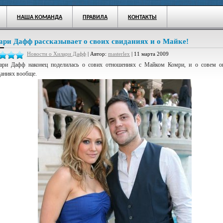
НАША КОМАНДА
ПРАВИЛА
КОНТАКТЫ
ари Дафф рассказывает о своих свиданиях и о Майке!
Новости о Хилари Дафф
| Автор:
masterlex
| 11 марта 2009
ари Дафф наконец поделилась о сових отношениях с Майком Комри, и о совем о
даниях вообще.