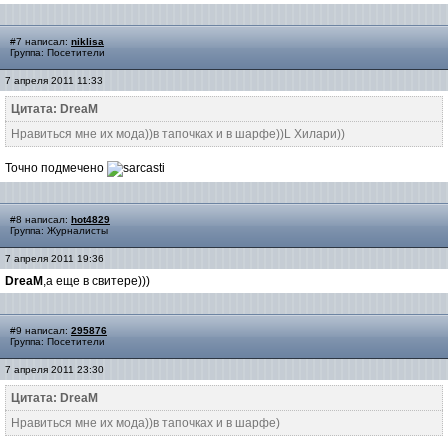
#7 написал:
niklisa
Группа: Посетители
7 апреля 2011 11:33
Цитата: DreaM
Нравиться мне их мода))в тапочках и в шарфе))L Хилари))
Точно подмечено
#8 написал:
hot4829
Группа: Журналисты
7 апреля 2011 19:36
DreaM
,а еще в свитере)))
#9 написал:
295876
Группа: Посетители
7 апреля 2011 23:30
Цитата: DreaM
Нравиться мне их мода))в тапочках и в шарфе)