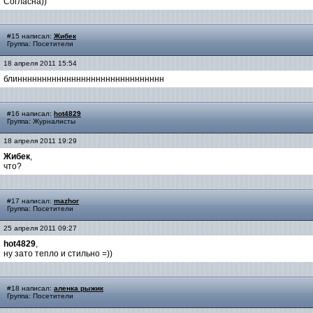
Согласна))
#15 написал:
Жибек
Группа: Посетители
18 апреля 2011 15:54
блинннннннннннннннннннннннннннннн
#16 написал:
hot4829
Группа: Журналисты
18 апреля 2011 19:29
Жибек
,
что?
#17 написал:
mazhor
Группа: Посетители
25 апреля 2011 09:27
hot4829
,
ну зато тепло и стильно =))
#18 написал:
аленка рыжик
Группа: Посетители