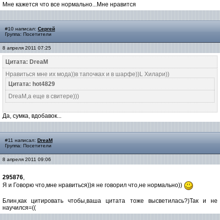
Мне кажется что все нормально...Мне нравится
#10 написал:
Сергей
Группа: Посетители
8 апреля 2011 07:25
Цитата: DreaM
Нравиться мне их мода))в тапочках и в шарфе))L Хилари))
Цитата: hot4829
DreaM,а еще в свитере)))
Да, сумка, вдобавок...
#11 написал:
DreaM
Группа: Посетители
8 апреля 2011 09:06
295876
,
Я и Говорю что,мне нравиться))я не говорил что,не нормально))
Блин,как цитировать чтобы,ваша цитата тоже высветилась?)Так и не
научился=((