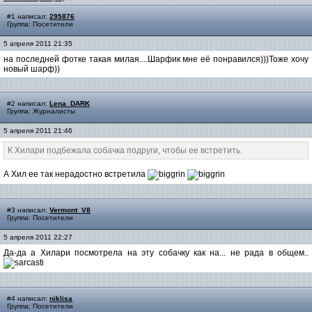
#1 написал:
295876
Группа: Посетители
5 апреля 2011 21:35
на последней фотке такая милая....Шарфик мне её понравился)))Тоже хочу
новый шарф))
#2 написал:
Lena_DARK
Группа: Журналисты
5 апреля 2011 21:46
К Хилари подбежала собачка подруги, чтобы ее встретить.
А Хил ее так нерадостно встретила
#3 написал:
Vermont_V8
Группа: Посетители
5 апреля 2011 22:27
Да-да а Хилари посмотрела на эту собачку как на... не рада в общем..
#4 написал:
niklisa
Группа: Посетители