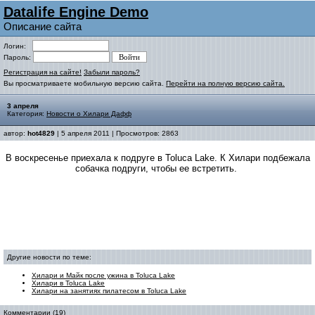
Datalife Engine Demo
Описание сайта
Логин:
Пароль:
Регистрация на сайте!
Забыли пароль?
Вы просматриваете мобильную версию сайта.
Перейти на полную версию сайта.
3 апреля
Категория:
Новости о Хилари Дафф
автор:
hot4829
| 5 апреля 2011 | Просмотров: 2863
В воскресенье приехала к подруге в Toluca Lake. К Хилари подбежала
собачка подруги, чтобы ее встретить.
Другие новости по теме:
Хилари и Майк после ужина в Toluca Lake
Хилари в Toluca Lake
Хилари на занятиях пилатесом в Toluca Lake
Комментарии (19)