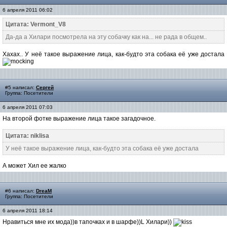
6 апреля 2011 06:02
Цитата: Vermont_V8
Да-да а Хилари посмотрела на эту собачку как на... не рада в общем..
Хахах.. У неё такое выражение лица, как-будто эта собака её уже достала
#5 написал:
Сергей
Группа: Посетители
6 апреля 2011 07:03
На второй фотке выражение лица такое загадочное.
Цитата: niklisa
У неё такое выражение лица, как-будто эта собака её уже достала
А может Хил ее жалко
#6 написал:
DreaM
Группа: Посетители
6 апреля 2011 18:14
Нравиться мне их мода))в тапочках и в шарфе))L Хилари))