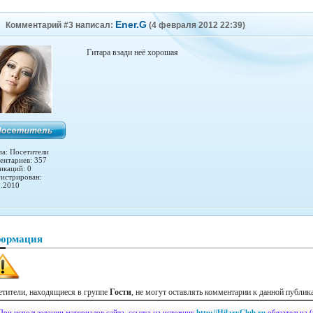
Ener.G
Комментарий #3 написал:
(4 февраля 2012 22:39)
Гитара взади неё хорошая
па: Посетители
ентариев: 357
икаций: 0
гистрирован:
2.2010
ормация
етители, находящиеся в группе
Гости
, не могут оставлять комментарии к данной публик
 При использовании материалов сайта, ссылка на источник
http://HilaryClub.ru
обязательна (