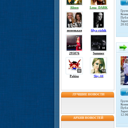
5
6
Alison
Lena_DARK
Груп
Комм
Публ
Заре
20.0
7
8
новенькая
filya-rizhik
9
10
295876
Summer
11
12
Pakisa
Sky-44
ЛУЧШИЕ НОВОСТИ
Груп
Комм
Публ
Заре
12.0
АРХИВ НОВОСТЕЙ