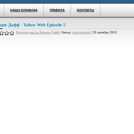
НАША КОМАНДА
ПРАВИЛА
КОНТАКТЫ
ари Дафф - Yahoo Web Episode 5
Видеоподкасты Хилари Дафф
| Автор:
princetongirl
| 20 октября 2010