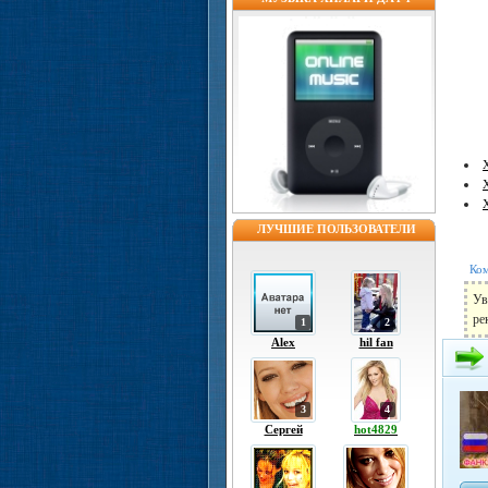
ЛУЧШИЕ ПОЛЬЗОВАТЕЛИ
Ком
Ув
ре
1
2
Alex
hil fan
3
4
Сергей
hot4829