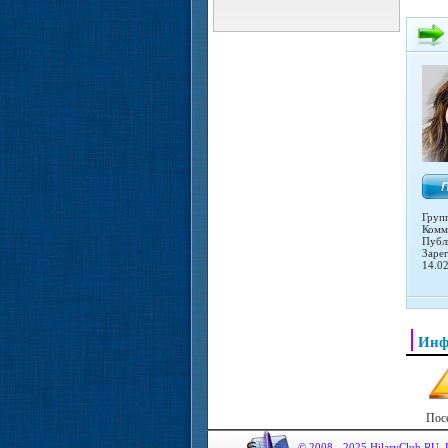
Груп
Комм
Публ
Заре
14.0
Инф
Пос
© 2008 - 2025 HilaryClub.RU.