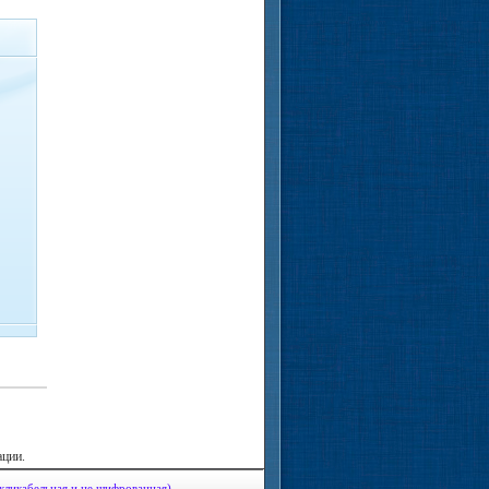
ации.
кликабельная и не шифрованная).